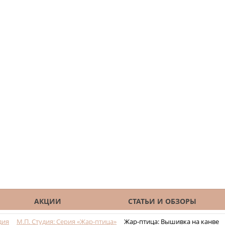
АКЦИИ
СТАТЬИ И ОБЗОРЫ
дия
М.П. Студия: Серия «Жар-птица»
Жар-птица: Вышивка на канве