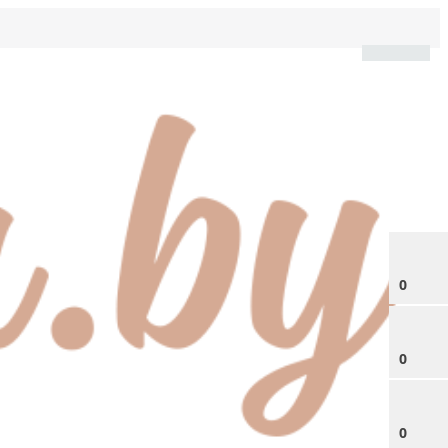
0
0
0