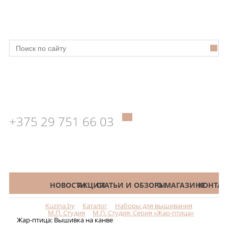
+375 29 751 66 03
КАТАЛОГ
НОВОСТИ
АКЦИИ
СТАТЬИ И ОБЗОРЫ
О МАГАЗИНЕ
КОНТАК
Kuzina.by
Каталог
Наборы для вышивания
Меню
М.П. Студия
М.П. Студия: Серия «Жар-птица»
Жар-птица: Вышивка на канве