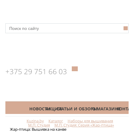
+375 29 751 66 03
КАТАЛОГ
НОВОСТИ
АКЦИИ
СТАТЬИ И ОБЗОРЫ
О МАГАЗИНЕ
КОНТАК
Kuzina.by
Каталог
Наборы для вышивания
Меню
М.П. Студия
М.П. Студия: Серия «Жар-птица»
Жар-птица: Вышивка на канве