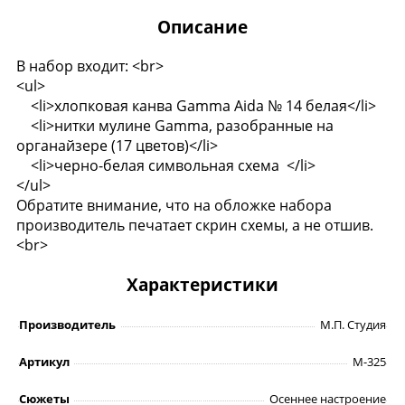
Описание
В набор входит: <br>
<ul>
<li>хлопковая канва Gamma Aida № 14 белая</li>
<li>нитки мулине Gamma, разобранные на
органайзере (17 цветов)</li>
<li>черно-белая символьная схема </li>
</ul>
Обратите внимание, что на обложке набора
производитель печатает скрин схемы, а не отшив.
<br>
Характеристики
Производитель
М.П. Студия
Артикул
М-325
Сюжеты
Осеннее настроение