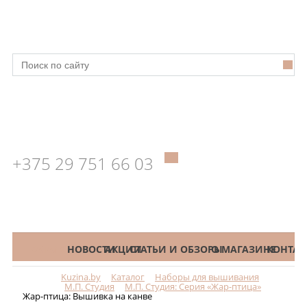
+375 29 751 66 03
КАТАЛОГ
НОВОСТИ
АКЦИИ
СТАТЬИ И ОБЗОРЫ
О МАГАЗИНЕ
КОНТАК
Kuzina.by
Каталог
Наборы для вышивания
Меню
М.П. Студия
М.П. Студия: Серия «Жар-птица»
Жар-птица: Вышивка на канве