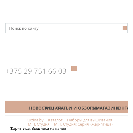
+375 29 751 66 03
КАТАЛОГ
НОВОСТИ
АКЦИИ
СТАТЬИ И ОБЗОРЫ
О МАГАЗИНЕ
КОНТАК
Kuzina.by
Каталог
Наборы для вышивания
Меню
М.П. Студия
М.П. Студия: Серия «Жар-птица»
Жар-птица: Вышивка на канве