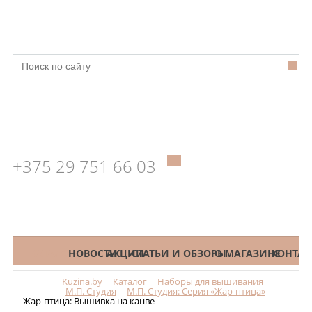
+375 29 751 66 03
КАТАЛОГ
НОВОСТИ
АКЦИИ
СТАТЬИ И ОБЗОРЫ
О МАГАЗИНЕ
КОНТАК
Kuzina.by
Каталог
Наборы для вышивания
Меню
М.П. Студия
М.П. Студия: Серия «Жар-птица»
Жар-птица: Вышивка на канве