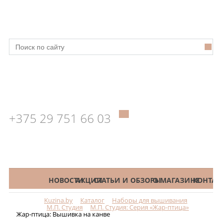
+375 29 751 66 03
КАТАЛОГ
НОВОСТИ
АКЦИИ
СТАТЬИ И ОБЗОРЫ
О МАГАЗИНЕ
КОНТАК
Kuzina.by
Каталог
Наборы для вышивания
Меню
М.П. Студия
М.П. Студия: Серия «Жар-птица»
Жар-птица: Вышивка на канве