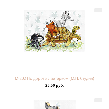
М-202 По дороге с ветерком (М.П. Студия)
25.50 руб.