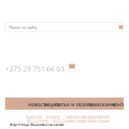
+375 29 751 66 03
КАТАЛОГ
НОВОСТИ
АКЦИИ
СТАТЬИ И ОБЗОРЫ
О МАГАЗИНЕ
КОНТАК
Kuzina.by
Каталог
Наборы для вышивания
Меню
М.П. Студия
М.П. Студия: Серия «Жар-птица»
Жар-птица: Вышивка на канве