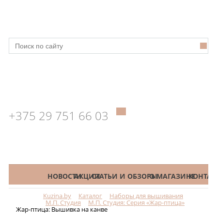
+375 29 751 66 03
КАТАЛОГ
НОВОСТИ
АКЦИИ
СТАТЬИ И ОБЗОРЫ
О МАГАЗИНЕ
КОНТАК
Kuzina.by
Каталог
Наборы для вышивания
Меню
М.П. Студия
М.П. Студия: Серия «Жар-птица»
Жар-птица: Вышивка на канве