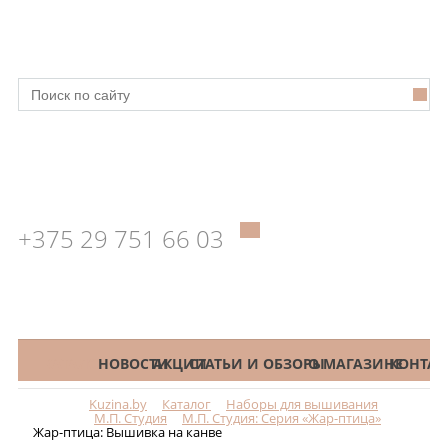
+375 29 751 66 03
КАТАЛОГ
НОВОСТИ
АКЦИИ
СТАТЬИ И ОБЗОРЫ
О МАГАЗИНЕ
КОНТАК
Kuzina.by
Каталог
Наборы для вышивания
Меню
М.П. Студия
М.П. Студия: Серия «Жар-птица»
Жар-птица: Вышивка на канве