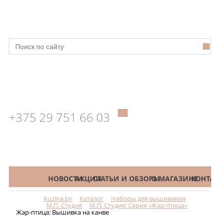
+375 29 751 66 03
КАТАЛОГ
НОВОСТИ
АКЦИИ
СТАТЬИ И ОБЗОРЫ
О МАГАЗИНЕ
КОНТАК
Kuzina.by
Каталог
Наборы для вышивания
Меню
М.П. Студия
М.П. Студия: Серия «Жар-птица»
Жар-птица: Вышивка на канве