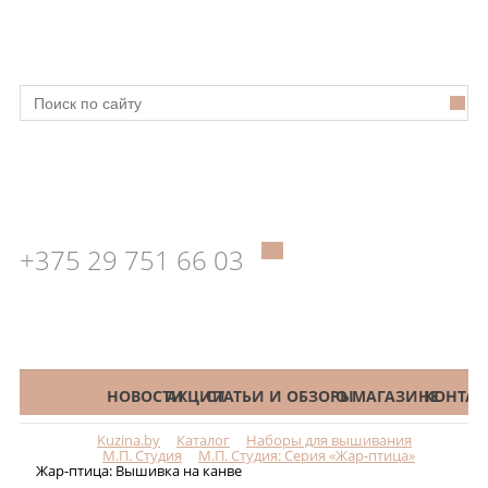
+375 29 751 66 03
КАТАЛОГ
НОВОСТИ
АКЦИИ
СТАТЬИ И ОБЗОРЫ
О МАГАЗИНЕ
КОНТАК
Kuzina.by
Каталог
Наборы для вышивания
Меню
М.П. Студия
М.П. Студия: Серия «Жар-птица»
Жар-птица: Вышивка на канве