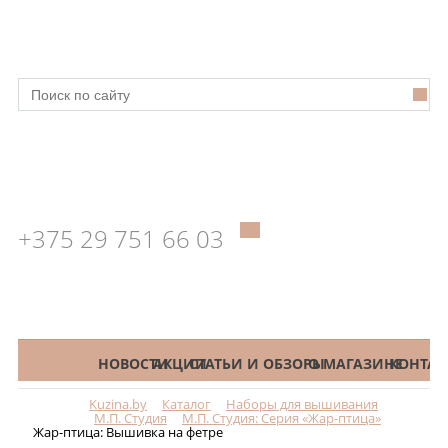
+375 29 751 66 03
КАТАЛОГ
НОВОСТИ
АКЦИИ
СТАТЬИ И ОБЗОРЫ
О МАГАЗИНЕ
КОНТАК
Kuzina.by
Каталог
Наборы для вышивания
Меню
М.П. Студия
М.П. Студия: Серия «Жар-птица»
Жар-птица: Вышивка на фетре