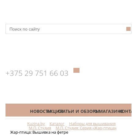
+375 29 751 66 03
КАТАЛОГ
НОВОСТИ
АКЦИИ
СТАТЬИ И ОБЗОРЫ
О МАГАЗИНЕ
КОНТАК
Kuzina.by
Каталог
Наборы для вышивания
Меню
М.П. Студия
М.П. Студия: Серия «Жар-птица»
Жар-птица: Вышивка на фетре