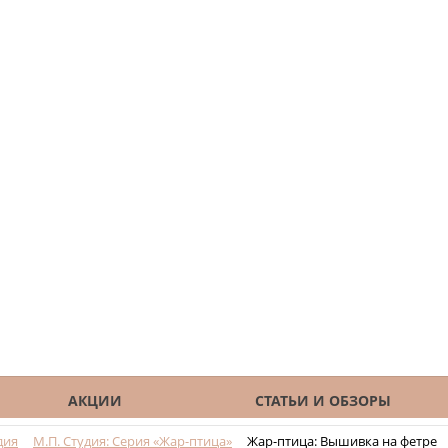
АКЦИИ
СТАТЬИ И ОБЗОРЫ
дия
М.П. Студия: Серия «Жар-птица»
Жар-птица: Вышивка на фетре