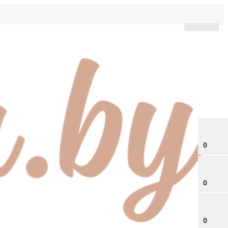
0
0
0