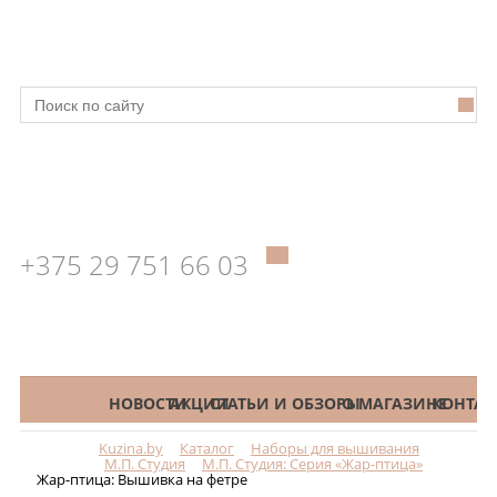
+375 29 751 66 03
КАТАЛОГ
НОВОСТИ
АКЦИИ
СТАТЬИ И ОБЗОРЫ
О МАГАЗИНЕ
КОНТАК
Kuzina.by
Каталог
Наборы для вышивания
Меню
М.П. Студия
М.П. Студия: Серия «Жар-птица»
Жар-птица: Вышивка на фетре