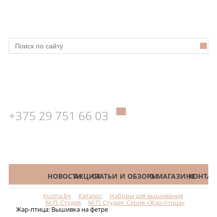
+375 29 751 66 03
КАТАЛОГ
НОВОСТИ
АКЦИИ
СТАТЬИ И ОБЗОРЫ
О МАГАЗИНЕ
КОНТАК
Kuzina.by
Каталог
Наборы для вышивания
Меню
М.П. Студия
М.П. Студия: Серия «Жар-птица»
Жар-птица: Вышивка на фетре