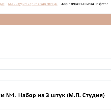
дия
М.П. Студия: Серия «Жар-птица»
Жар-птица: Вышивка на фетре
 №1. Набор из 3 штук (М.П. Студия)