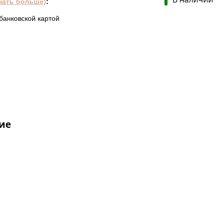
нать больше)
:
банковской картой
ие