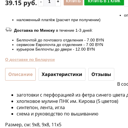
39.15 руб.
КУПИТЬ
КУПИТЬ В 1 КЛИК
о
наложенный платёж (расчет при получении)
Доставка по Минску
в течение 1-3 дней:
Белпочтой до почтового отделения - 7.00 BYN
сервисом Европочта до отделения - 7.00 BYN
курьером Белпочты до двери - 12.00 BYN
О доставке по Беларуси
Описание
Характеристики
Отзывы
В со
заготовки с перфорацией из фетра синего цвета 
хлопковое мулине ПНК им. Кирова (5 цветов)
синтепон, лента, игла
схема и руководство по вышиванию
Размер, см: 9х8, 9х8, 11х5