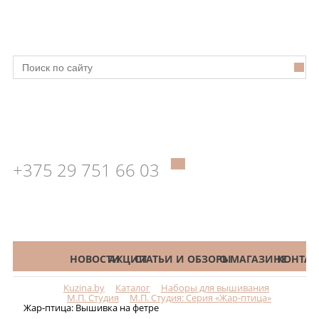
+375 29 751 66 03
КАТАЛОГ
НОВОСТИ
АКЦИИ
СТАТЬИ И ОБЗОРЫ
О МАГАЗИНЕ
КОНТАК
Kuzina.by
Каталог
Наборы для вышивания
Меню
М.П. Студия
М.П. Студия: Серия «Жар-птица»
Жар-птица: Вышивка на фетре