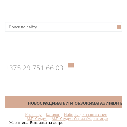
+375 29 751 66 03
КАТАЛОГ
НОВОСТИ
АКЦИИ
СТАТЬИ И ОБЗОРЫ
О МАГАЗИНЕ
КОНТАК
Kuzina.by
Каталог
Наборы для вышивания
Меню
М.П. Студия
М.П. Студия: Серия «Жар-птица»
Жар-птица: Вышивка на фетре