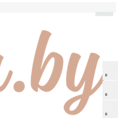
0
0
0