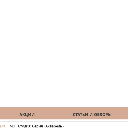
АКЦИИ
СТАТЬИ И ОБЗОРЫ
дия
М.П. Студия: Серия «Акварель»