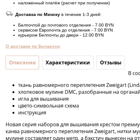
наложенный платёж (расчет при получении)
Доставка по Минску
в течение 1-3 дней:
Белпочтой до почтового отделения - 7.00 BYN
сервисом Европочта до отделения - 7.00 BYN
курьером Белпочты до двери - 12.00 BYN
О доставке по Беларуси
Описание
Характеристики
Отзывы
В со
ткань равномерного переплетения Zweigart (Linda
хлопковое мулине DMC, разобранные на органайз
игла для вышивания
цвето-символьная схема
инструкция
Новая серия наборов для вышивания крестом премиум
канва равномерного переплетения Zweigart, нитки му
мулине составляет один метр, а бэкстич вынесен на о