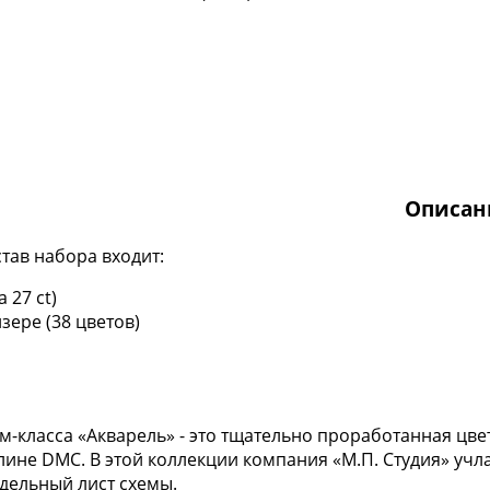
Описан
став набора входит:
 27 ct)
ере (38 цветов)
-класса «Акварель» - это тщательно проработанная цве
лине DMC. В этой коллекции компания «М.П. Студия» учл
тдельный лист схемы.