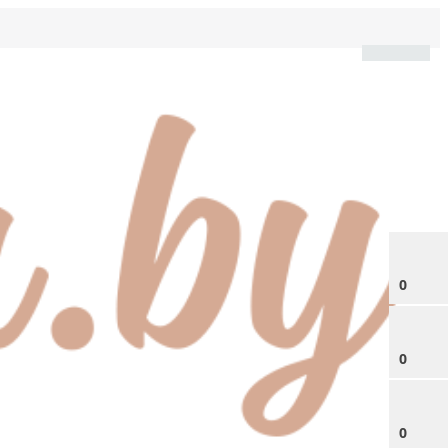
0
0
0