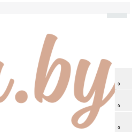
0
0
0