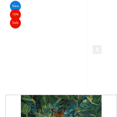
New
10%
Sale