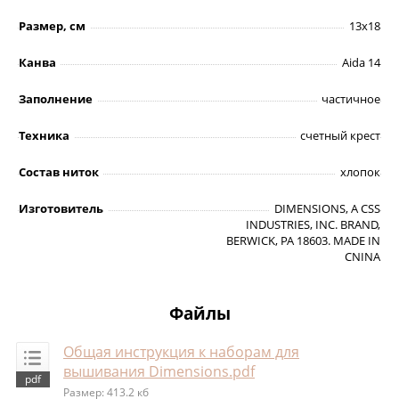
Размер, см
13х18
Канва
Aida 14
Заполнение
частичное
Техника
счетный крест
Состав ниток
хлопок
Изготовитель
DIMENSIONS, A CSS
INDUSTRIES, INC. BRAND,
BERWICK, PA 18603. MADE IN
CNINA
Файлы
Общая инструкция к наборам для
вышивания Dimensions.pdf
Размер: 413.2 кб