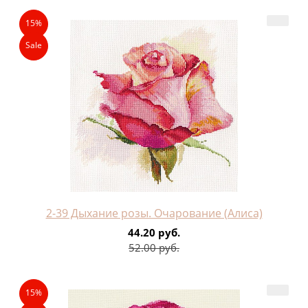
15%
Sale
2-39 Дыхание розы. Очарование (Алиса)
44.20 руб.
52.00 руб.
15%