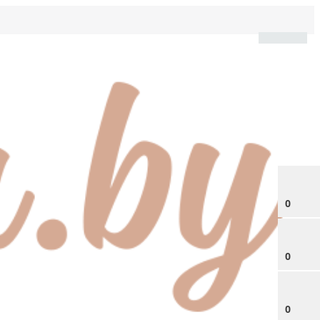
0
0
0