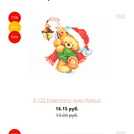
15%
Хит
Sale
0-122 Навстречу чуду (Алиса)
16.15 руб.
19.00 руб.