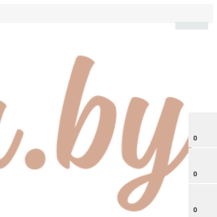
0
0
0