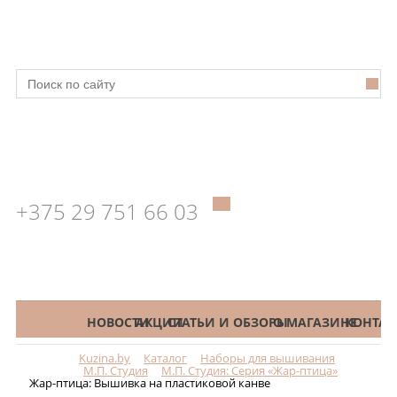
+375 29 751 66 03
КАТАЛОГ
НОВОСТИ
АКЦИИ
СТАТЬИ И ОБЗОРЫ
О МАГАЗИНЕ
КОНТАК
Kuzina.by
Каталог
Наборы для вышивания
Меню
М.П. Студия
М.П. Студия: Серия «Жар-птица»
Жар-птица: Вышивка на пластиковой канве