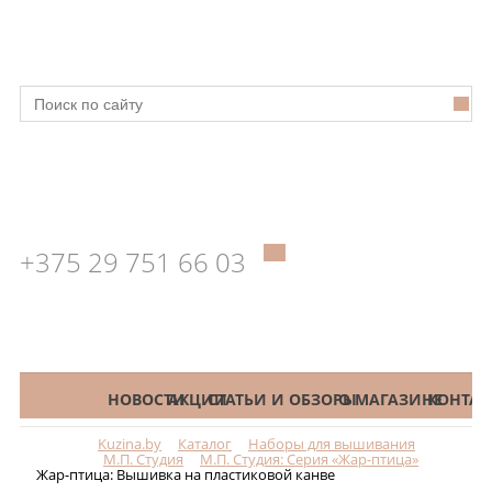
+375 29 751 66 03
КАТАЛОГ
НОВОСТИ
АКЦИИ
СТАТЬИ И ОБЗОРЫ
О МАГАЗИНЕ
КОНТАК
Kuzina.by
Каталог
Наборы для вышивания
Меню
М.П. Студия
М.П. Студия: Серия «Жар-птица»
Жар-птица: Вышивка на пластиковой канве