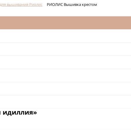
для вышивания Риолис
РИОЛИС Вышивка крестом
я идиллия»