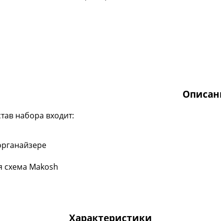
Описан
став набора входит:
органайзере
я схема Makosh
Характеристики