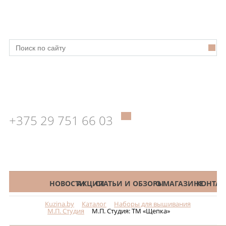
+375 29 751 66 03
КАТАЛОГ
НОВОСТИ
АКЦИИ
СТАТЬИ И ОБЗОРЫ
О МАГАЗИНЕ
КОНТАК
Kuzina.by
Каталог
Наборы для вышивания
Меню
М.П. Студия
М.П. Студия: ТМ «Щепка»