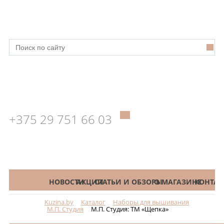
+375 29 751 66 03
КАТАЛОГ
НОВОСТИ
АКЦИИ
СТАТЬИ И ОБЗОРЫ
О МАГАЗИНЕ
КОНТАК
Kuzina.by
Каталог
Наборы для вышивания
Меню
М.П. Студия
М.П. Студия: ТМ «Щепка»