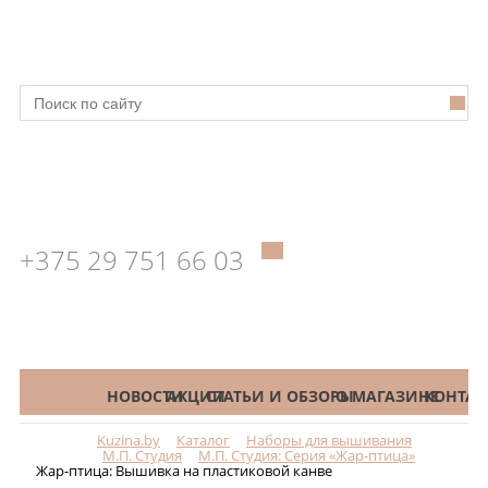
+375 29 751 66 03
КАТАЛОГ
НОВОСТИ
АКЦИИ
СТАТЬИ И ОБЗОРЫ
О МАГАЗИНЕ
КОНТАК
Kuzina.by
Каталог
Наборы для вышивания
Меню
М.П. Студия
М.П. Студия: Серия «Жар-птица»
Жар-птица: Вышивка на пластиковой канве