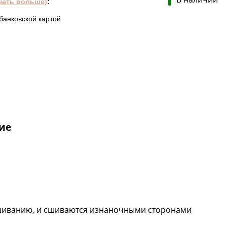
нать больше)
:
банковской картой
ие
вышиванию, и сшиваются изнаночными сторонами