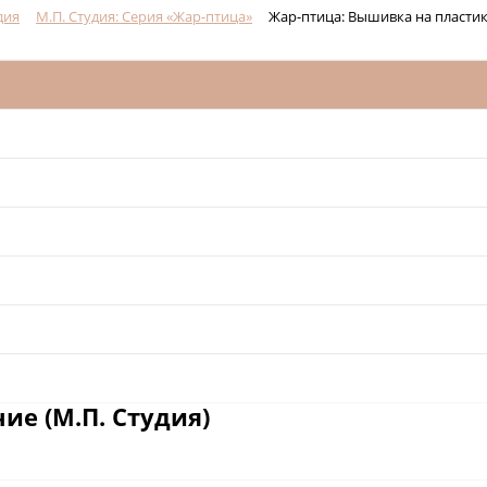
дия
М.П. Студия: Серия «Жар-птица»
Жар-птица: Вышивка на пласти
ие (М.П. Студия)