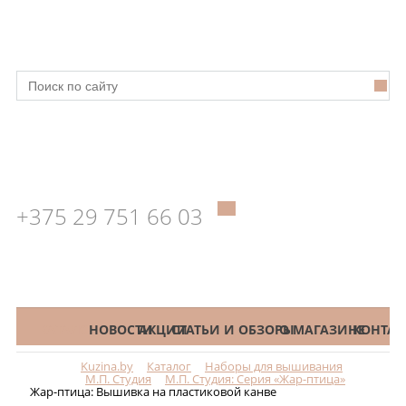
+375 29 751 66 03
КАТАЛОГ
НОВОСТИ
АКЦИИ
СТАТЬИ И ОБЗОРЫ
О МАГАЗИНЕ
КОНТАК
Kuzina.by
Каталог
Наборы для вышивания
Меню
М.П. Студия
М.П. Студия: Серия «Жар-птица»
Жар-птица: Вышивка на пластиковой канве