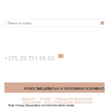
+375 29 751 66 03
КАТАЛОГ
НОВОСТИ
АКЦИИ
СТАТЬИ И ОБЗОРЫ
О МАГАЗИНЕ
КОНТАК
Kuzina.by
Каталог
Наборы для вышивания
Меню
М.П. Студия
М.П. Студия: Серия «Жар-птица»
Жар-птица: Вышивка на пластиковой канве