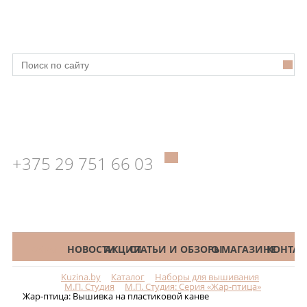
+375 29 751 66 03
КАТАЛОГ
НОВОСТИ
АКЦИИ
СТАТЬИ И ОБЗОРЫ
О МАГАЗИНЕ
КОНТАК
Kuzina.by
Каталог
Наборы для вышивания
Меню
М.П. Студия
М.П. Студия: Серия «Жар-птица»
Жар-птица: Вышивка на пластиковой канве