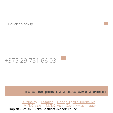
+375 29 751 66 03
КАТАЛОГ
НОВОСТИ
АКЦИИ
СТАТЬИ И ОБЗОРЫ
О МАГАЗИНЕ
КОНТАК
Kuzina.by
Каталог
Наборы для вышивания
Меню
М.П. Студия
М.П. Студия: Серия «Жар-птица»
Жар-птица: Вышивка на пластиковой канве