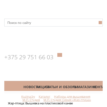
+375 29 751 66 03
КАТАЛОГ
НОВОСТИ
АКЦИИ
СТАТЬИ И ОБЗОРЫ
О МАГАЗИНЕ
КОНТАК
Kuzina.by
Каталог
Наборы для вышивания
Меню
М.П. Студия
М.П. Студия: Серия «Жар-птица»
Жар-птица: Вышивка на пластиковой канве