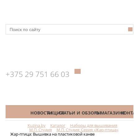
+375 29 751 66 03
КАТАЛОГ
НОВОСТИ
АКЦИИ
СТАТЬИ И ОБЗОРЫ
О МАГАЗИНЕ
КОНТАК
Kuzina.by
Каталог
Наборы для вышивания
Меню
М.П. Студия
М.П. Студия: Серия «Жар-птица»
Жар-птица: Вышивка на пластиковой канве