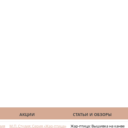
АКЦИИ
СТАТЬИ И ОБЗОРЫ
дия
М.П. Студия: Серия «Жар-птица»
Жар-птица: Вышивка на канве