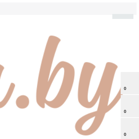
0
0
0