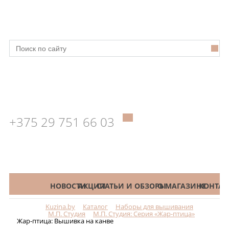
+375 29 751 66 03
КАТАЛОГ
НОВОСТИ
АКЦИИ
СТАТЬИ И ОБЗОРЫ
О МАГАЗИНЕ
КОНТАК
Kuzina.by
Каталог
Наборы для вышивания
Меню
М.П. Студия
М.П. Студия: Серия «Жар-птица»
Жар-птица: Вышивка на канве