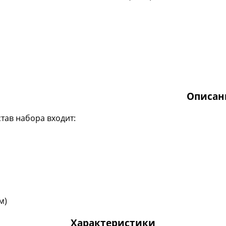
Описан
став набора входит:
м)
Характеристики