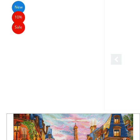
New
10%
Sale