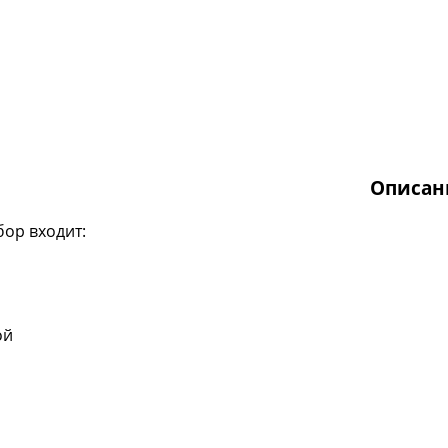
Описан
бор входит:
ой